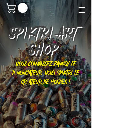
SPIKTRI
ART
SHOP
Vous connaissez Banksy le
dénonciateur, voici Spiktri le
créateur de mondes !