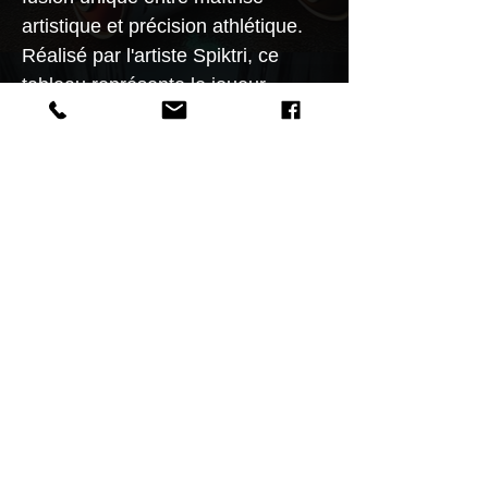
artistique et précision athlétique.
Réalisé par l'artiste Spiktri, ce
tableau représente le joueur
numéro15 Quantum
Enforcer,L'arrière imperturbable,
utilise la puissance quantique pour
bloquer les attaques
adverses.Differents format
30x40
40x60 60x80cm.Édition limitée à
30 exemplaires .Les informations
sont conservées dans une base de
données en ligne sur la chaine
Youtube
CLIQUEZ POURVOIR L'EQUIPE
Caractéristiques