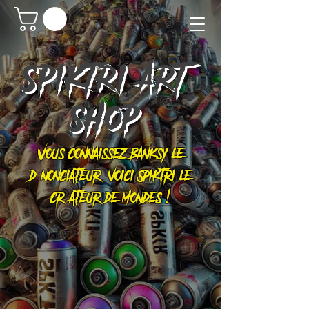
SPIKTRI
ART
SHOP
Vous connaissez Banksy le
dénonciateur, voici Spiktri le
créateur de mondes !