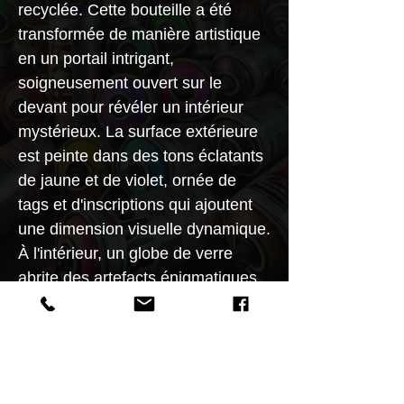
recyclée. Cette bouteille a été
transformée de manière artistique
en un portail intrigant,
soigneusement ouvert sur le
devant pour révéler un intérieur
mystérieux. La surface extérieure
est peinte dans des tons éclatants
de jaune et de violet, ornée de
tags et d'inscriptions qui ajoutent
une dimension visuelle dynamique.
À l'intérieur, un globe de verre
abrite des artefacts énigmatiques.
Au centre, une bombe de graffiti
est placée verticalement,
surmontée d'une main sculptée qui
semble émerger du globe. Les
mots "EXPLORE", "LEARN",