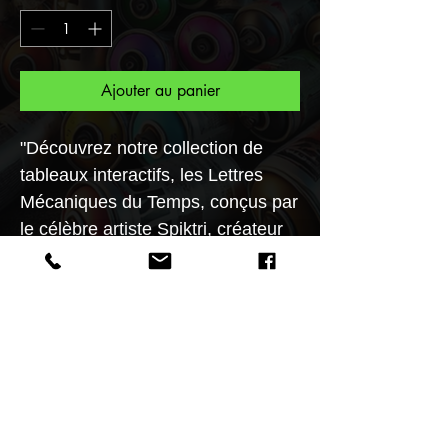
Ajouter au panier
"Découvrez notre collection de
tableaux interactifs, les Lettres
Mécaniques du Temps, conçus par
le célèbre artiste Spiktri, créateur
du Musée Spiktri Street Art
Universe. Ces œuvres d'art
uniques vous offrent une
expérience artistique inégalée.
Grâce à l'authentification par QR
code, vous avez l'assurance de
posséder une pièce authentique
de cet univers artistique