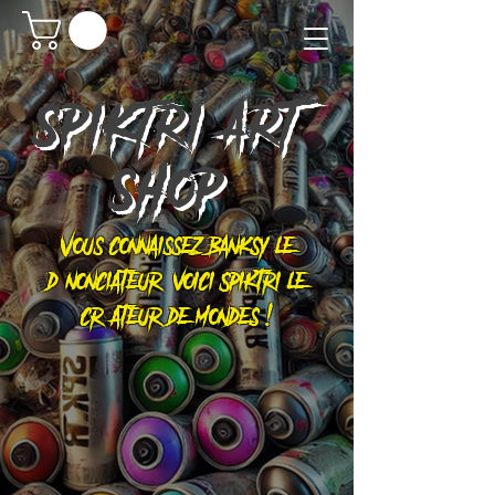
SPIKTRI
ART
SHOP
Vous connaissez Banksy le
dénonciateur, voici Spiktri le
créateur de mondes !