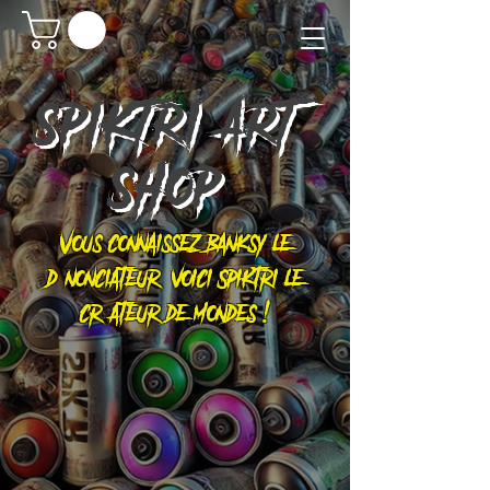
SPIKTRI
ART
SHOP
Vous connaissez Banksy le
dénonciateur, voici Spiktri le
créateur de mondes !