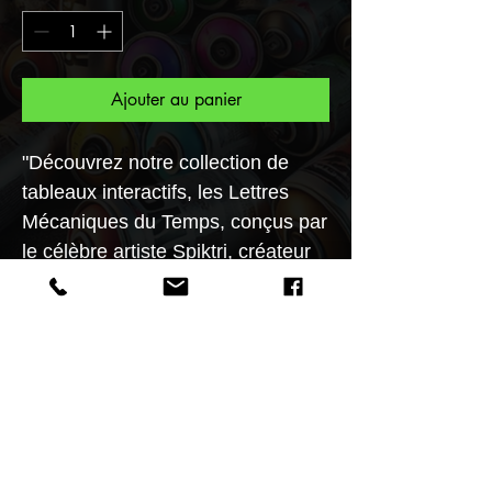
Ajouter au panier
"Découvrez notre collection de
tableaux interactifs, les Lettres
Mécaniques du Temps, conçus par
le célèbre artiste Spiktri, créateur
du Musée Spiktri Street Art
Universe. Ces œuvres d'art
uniques vous offrent une
expérience artistique inégalée.
Grâce à l'authentification par QR
code, vous avez l'assurance de
posséder une pièce authentique
de cet univers artistique