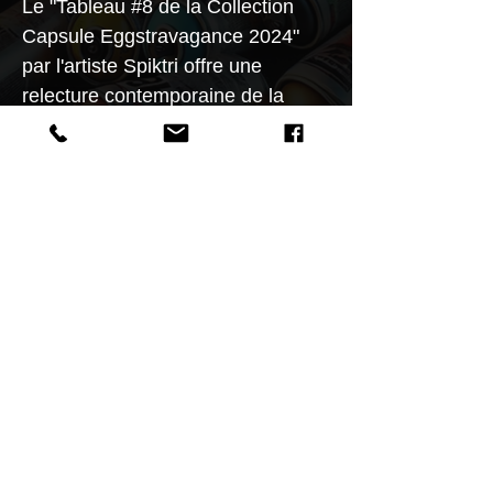
Le "Tableau #8 de la Collection
Capsule Eggstravagance 2024"
par l'artiste Spiktri offre une
relecture contemporaine de la
Joconde, qui arbore ici le masque
d'Anonymous, un symbole mondial
de mouvements sociaux et de
rébellion numérique. Cette pièce
conjugue la mystique de l'art
classique avec l'esprit insoumis du
street art.
Caractéristiques
Dimensions audacieuses de
40x40 cm, conçues pour
capturer le regard et susciter le