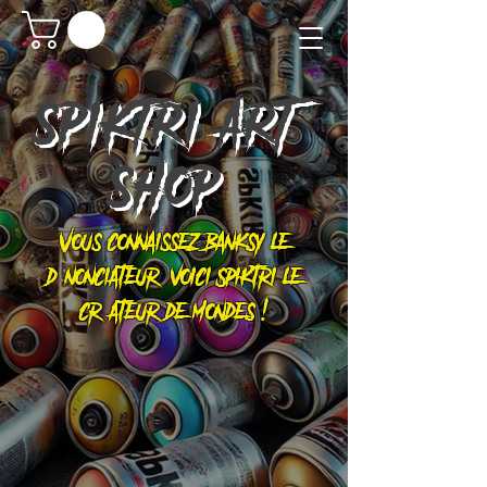
SPIKTRI
ART
SHOP
Vous connaissez Banksy le
dénonciateur, voici Spiktri le
créateur de mondes !