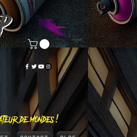
OP
éateur de mondes !