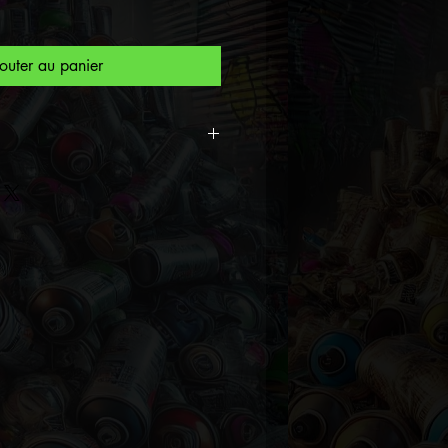
outer au panier
40x40 cm, créant une
sante et engageante.
pression sur verre
isie pour sa capacité à
uleurs vives et les détails
 est une célébration de la
, un hommage à la diversité
tre l'Orient et l'Occident. Il
 qui invite à la réflexion sur