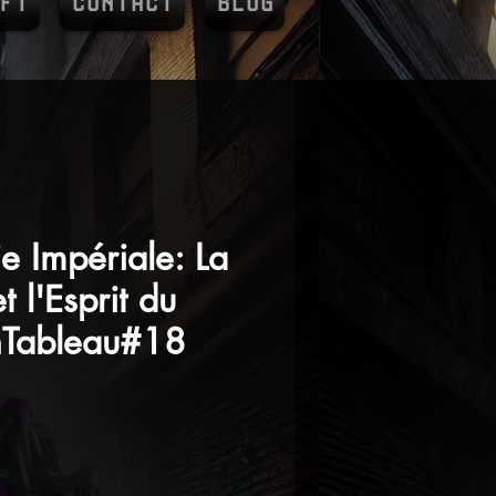
FT
CONTACT
BLOG
 Impériale: La
 l'Esprit du
nTableau#18