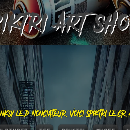
PIKTRI
ART SH
nksy le dénonciateur, voici Spiktri le cr