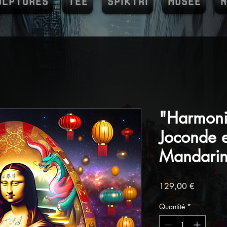
ULPTURES
TEE
SPIKTRI
MUSEE
N
"Harmonie
Joconde et
Mandari
Prix
129,00 €
Quantité
*