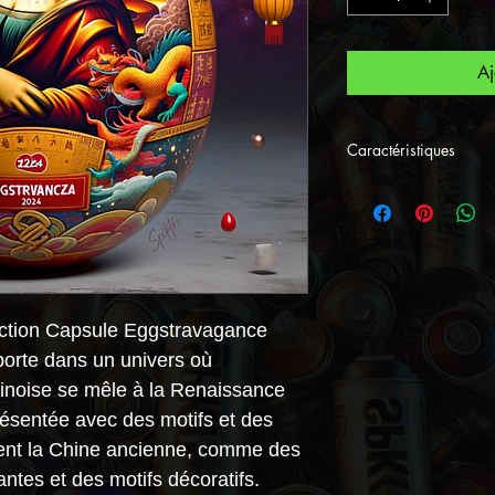
Aj
Caractéristiques
Dimension de 
présence impo
Technique d'im
acrylique, cho
restituer les co
ection Capsule Eggstravagance
fins.
porte dans un univers où
chinoise se mêle à la Renaissance
Le "Tableau #18"
résentée avec des motifs et des
fusion culturelle
ent la Chine ancienne, comme des
et à l'harmonie en
antes et des motifs décoratifs.
s'agit d'une pièce