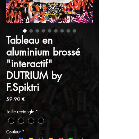
Tableau en
aluminium brossé
"interactif"
DUTRIUM by
F.Spiktri
Prix
59,90 €
Taille rectangle
*
Couleur
*