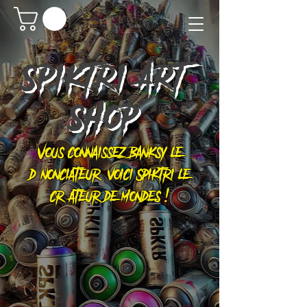
SPIKTRI
ART
SHOP
Vous connaissez Banksy le
dénonciateur, voici Spiktri le
créateur de mondes !