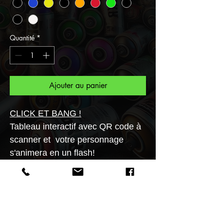
Quantité
*
Ajouter au panier
CLICK ET BANG !
Tableau interactif avec QR code à
scanner et votre personnage
s'animera en un flash!
Transformez vos murs en galerie
d'art!!
Tableau en aluminium brossé aux
formats 20x20, 30X30, 40x40,