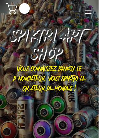
SPIKTRI
ART
SHOP
Vous connaissez Banksy le
dénonciateur, voici Spiktri le
créateur de mondes !