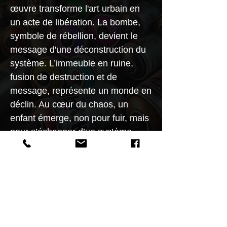
œuvre transforme l'art urbain en
un acte de libération. La bombe,
symbole de rébellion, devient le
message d'une déconstruction du
système. L’immeuble en ruine,
fusion de destruction et de
message, représente un monde en
déclin. Au cœur du chaos, un
enfant émerge, non pour fuir, mais
pour s’échapper d’un système
oppressant. Spiktri nous invite à
voir l'art de rue comme une
échappée créative face aux murs
invisibles qui nous enferment.
Art Urbain Numérique Rebel
Syntax 404 by Spiktri