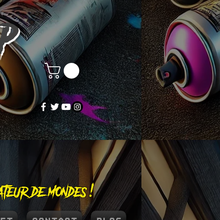
OP
éateur de mondes !