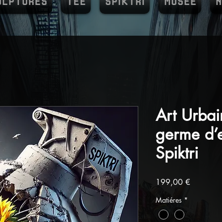
ULPTURES
TEE
SPIKTRI
MUSEE
N
Art Urba
germe d’
Spiktri
Prix
199,00 €
Matiéres
*