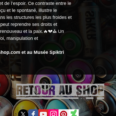
Limitée 10 exem
et de l’espoir. Ce contraste entre le
→ Rendu ultra-bri
nçu et le spontané, illustre le
éclatantes.
 les structures les plus froides et
→ Effet tridimen
 peut reprendre ses droits et
totale.
le renouveau et la paix.🔥💔⛪ Un
→ Numéroté
1/
foi, manipulation et
Spiktri.
🔹
Aluminium Br
Shop.com et au Musée Spiktri
→ Effet brut et m
rendu urbain & in
→ Résistant aux U
📌 Détails de l’œ
Retour aU SHOP
✔
Format uniqu
✔
Impression hau
ultra détaillé
✔
Certificat d’au
✔
Livré prêt à a