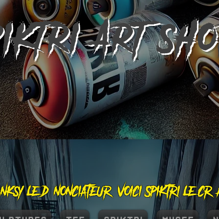
PIKTRI
ART SH
nksy le dénonciateur, voici Spiktri le cr