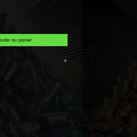
outer au panier
ive Spiktri 40x40 cm –

œuvre
numérotée et
, créateur du
Surréalisme
fondateur du
Musée Spiktri
se
.
e (Plexiglas) – Édition