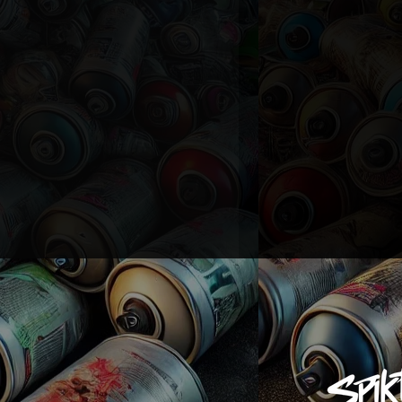
plaires – 499€
llant, couleurs profondes et
sionnel pour une immersion
10 à 10/10
, signé par
ossé (Dibond) – 199€
étallique, idéal pour un
dustriel.
V et sans reflets.
uvre :
e 40x40 cm
te définition
pour un rendu
thenticité
inclus
ccrocher
avec système de