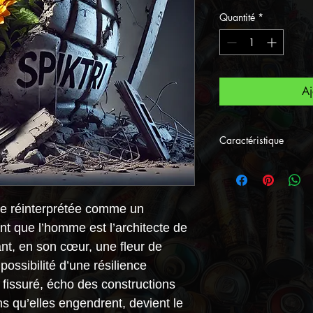
Quantité
*
Aj
Caractéristique
🔥 Œuvre Exclus
Édition Limitée 
Découvrez une 
de réinterprétée comme un
signée
de
Spiktri
nt que l’homme est l’architecte de
Éco-Industriel
et 
nt, en son cœur, une fleur de
Street Art Univer
a possibilité d’une résilience
💰 Tarifs :
 fissuré, écho des constructions
🔹
Verre Acryliqu
s qu’elles engendrent, devient le