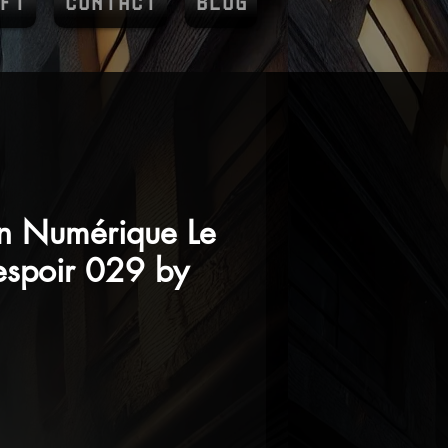
FT
CONTACT
BLOG
in Numérique Le
espoir 029 by