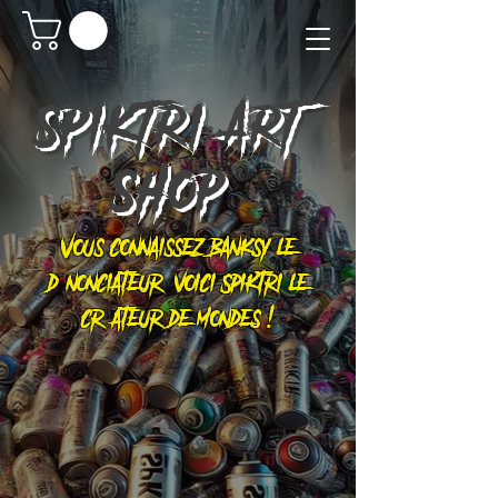
SPIKTRI
ART
SHOP
Vous connaissez Banksy le
dénonciateur, voici Spiktri le
créateur de mondes !