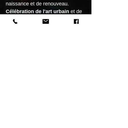
naissance et de renouveau.
Célébration de l'art urbain
et de
sa capacité à transformer
l'ordinaire en extraordinaire, cette
œuvre unique et rare saura ravir
les collectionneurs et les amateurs
d'art.
Découvrez les secrets de sa
création
et plongez dans l'univers
fascinant de
Spiktri
en visitant le
Musée Spiktri Street Art
Universe
.
Offrez-vous une éclosion d'art
urbain cosmique dans votre vie
!